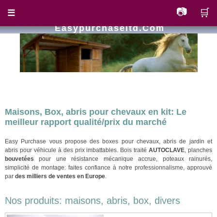
📷
🛒
☰
Easypurchaseltd.com
Maisons, Box, abris pour chevaux en kit: Le
meilleur rapport qualité/prix du marché
Easy Purchase vous propose des boxes pour chevaux, abris de jardin et
abris pour véhicule à des prix imbattables. Bois traité
AUTOCLAVE
, planches
bouvetées
pour une résistance mécanique accrue, poteaux rainurés,
simplicité de montage: faites confiance à notre professionnalisme, approuvé
par
des milliers de ventes en Europe
.
Nos produits: maisons, abris, box, divers