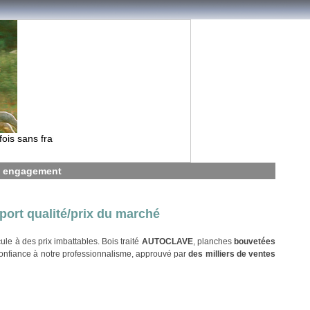
m
 sans frais à partir de 1 600€ contactez nous!
s engagement
port qualité/prix du marché
le à des prix imbattables. Bois traité
AUTOCLAVE
, planches
bouvetées
confiance à notre professionnalisme, approuvé par
des milliers de ventes