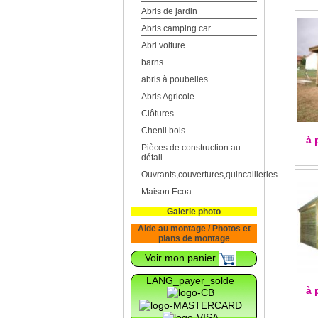
Abris de jardin
Abris camping car
Abri voiture
barns
abris à poubelles
Abris Agricole
Clôtures
Chenil bois
à 
Pièces de construction au
détail
Ouvrants,couvertures,quincailleries
Maison Ecoa
Galerie photo
Aide au montage / Photos et
plans de montage
Voir mon panier
LANG_payer_solde
à 