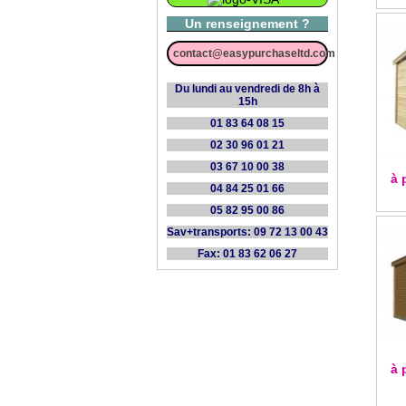
Un renseignement ?
contact@easypurchaseltd.com
Du lundi au vendredi de 8h à
15h
01 83 64 08 15
02 30 96 01 21
03 67 10 00 38
à 
04 84 25 01 66
05 82 95 00 86
Sav+transports: 09 72 13 00 43
Fax: 01 83 62 06 27
à 