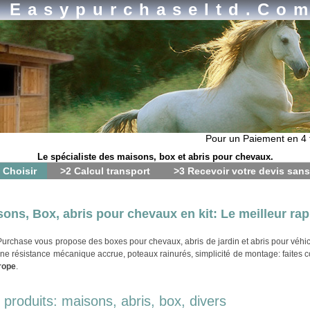
Easypurchaseltd.co
Pour un Paiement en 4 fois
Le spécialiste des maisons, box et abris pour chevaux.
 Choisir
>2 Calcul transport
>3 Recevoir votre devis san
ons, Box, abris pour chevaux en kit: Le meilleur rap
urchase vous propose des boxes pour chevaux, abris de jardin et abris pour véhicu
ne résistance mécanique accrue, poteaux rainurés, simplicité de montage: faites 
rope
.
 produits: maisons, abris, box, divers