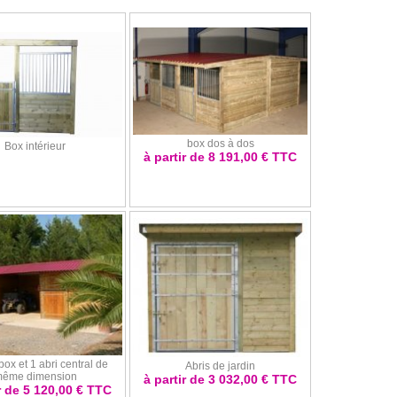
box dos à dos
Box intérieur
à partir de 8 191,00 € TTC
ox et 1 abri central de
Abris de jardin
ême dimension
à partir de 3 032,00 € TTC
r de 5 120,00 € TTC