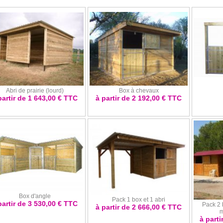
Abri de prairie (lourd)
Box à chevaux
partir de 1 643,00 € TTC
à partir de 2 192,00 € TTC
Box d'angle
Pack 1 box et 1 abri
partir de 3 530,00 € TTC
Pack 2 b
à partir de 2 666,00 € TTC
m
à parti