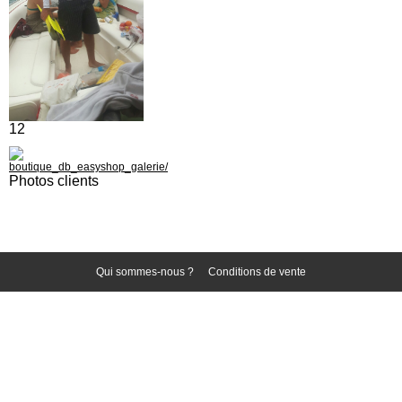
12
Photos clients
Qui sommes-nous ?
Conditions de vente