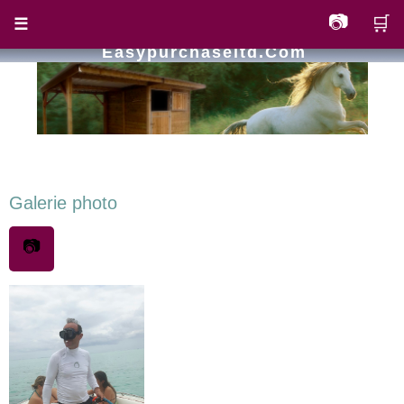
📷
🛒
☰
Easypurchaseltd.com
Galerie photo
📷