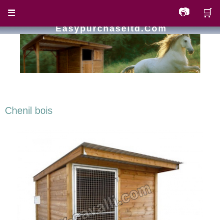
📷
🛒
☰
Easypurchaseltd.com
Chenil bois