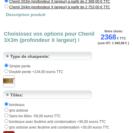
Chenil 3X3m (profondeur X largeur) à partir de 2 368,00 € TTC
peuvent rester naturels ou être lasurés en fonction de vos envies.
Chenil 3X4m (profondeur X largeur) à partir de 2 753,00 € TTC
Le 5 étoiles du meilleur ami de l'homme est né… à vous de jouer.
Description produit
Votre choix:
Choisissez vos options pour Chenil
2368
€ TTC
3X3m (profondeur X largeur) !
(soit HT:
1 940,98 €
)
Type de charpente:
Simple pente
Double pente +134,00 euros TTC
Tôles:
bordeaux
gris ardoise
Sans les tôles -59,00 euros TTC
bordeaux avec feutrine anti condensation +30,00 euros TTC
gris ardoise avec feutrine anti condensation +30,00 euros TTC