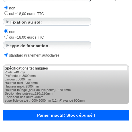
non
oui +18,00 euros TTC
Fixation au sol:
non
oui +18,00 euros TTC
type de fabrication:
standard (traitement autoclave)
Spécifications techniques
Poids:740 Kgs
Profondeur: 3000 mm
Largeur: 3000 mm
Hauteur mini: 2300 mm
Hauteur maxi: 2500 mm
Hauteur faîtage (pour double pente): 2700 mm
Section des poteaux:120x120mm
Epaisseur des murs:40mm
superficie du toit :4000x3000mm (12 m²)avancé 900mm
Panier inactif: Stock épuisé !