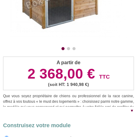
A partir de
2 368,00 €
TTC
(soit HT: 1 940,98 €)
Que vous soyez propriétaire de chiens ou professionnel de la race canine,
offrez à vos toutous « le must des logements » : choisissez parmi notre gamme,
le modèle qui vous correspond et qui permettra à votre fidèle ami de profiter du
▼
confort « tout bois ». Tous nos chenils sont évolutifs sur une base de même
profondeur et offrent une sécurité maximale grâce à des poteaux de 120 X
120, des murs de 40 mm emboités, une porte à 2 gonds réglables livrée avec
Construisez votre module
loquet extérieur, un toit en bac acier et une option de renfort métallique par
poteau. Le design n'est pas non plus mis à l'écart car tous nos bois traités