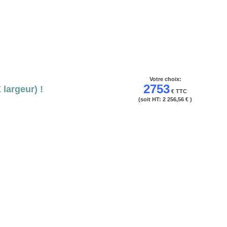
Votre choix:
2753
largeur) !
€ TTC
(soit HT:
2 256,56 €
)