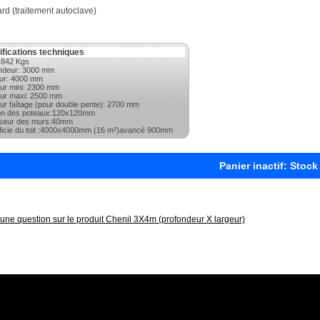
rd (traitement autoclave)
ifications techniques
:842 Kgs
ndeur: 3000 mm
ur: 4000 mm
ur mini: 2300 mm
ur maxi: 2500 mm
ur faîtage (pour double pente): 2700 mm
on des poteaux:120x120mm
seur des murs:40mm
ficie du toit :4000x4000mm (16 m²)avancé 900mm
Panier inactif: Stock
une question sur le produit Chenil 3X4m (profondeur X largeur)