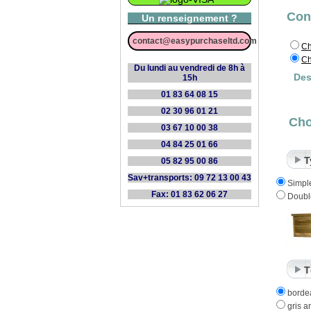
Con
Un renseignement ?
contact@easypurchaseltd.com
Ch
Ch
Du lundi au vendredi de 8h à
Des
15h
01 83 64 08 15
02 30 96 01 21
Cho
03 67 10 00 38
04 84 25 01 66
T
05 82 95 00 86
Sav+transports: 09 72 13 00 43
Simpl
Fax: 01 83 62 06 27
Doubl
T
borde
gris a