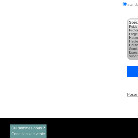
standa
Spéc
Poids
Profo
Large
Haute
Haute
Haute
Secti
Epais
super
Poser 
Qui sommes-nous ?
Conditions de vente