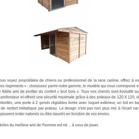
us soyez propriétaire de chiens ou professionnel de la race canine, offrez à vo
es logements » : choisissez parmi notre gamme, le modèle qui vous correspond et
e fidèle ami de profiter du confort « tout bois ». Tous nos chenils sont évolutifs 
rofondeur et offrent une sécurité maximale grâce à des poteaux de 120 X 120, 
oités, une porte à 2 gonds réglables livrée avec loquet extérieur, un toit en ba
 de renfort métallique par poteau. Le design n'est pas non plus mis à l'écart car
s peuvent rester naturels ou être lasurés en fonction de vos envies.
toiles du meilleur ami de l'homme est né… à vous de jouer.