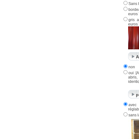
Sans l
borde
euros
gris 
euros
A
non
oui [A
abris
identi
p
avec 
réglab
sans l