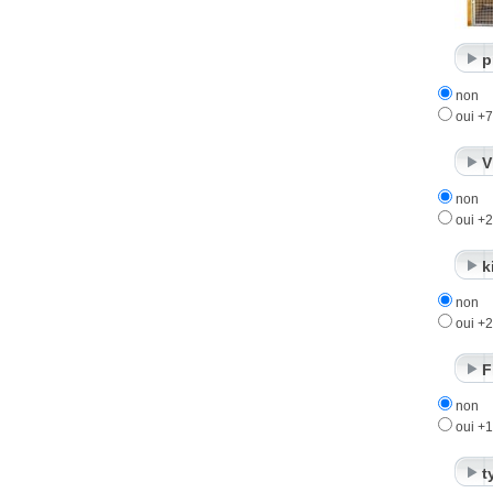
p
non
oui +
V
non
oui +
k
non
oui +
F
non
oui +
t