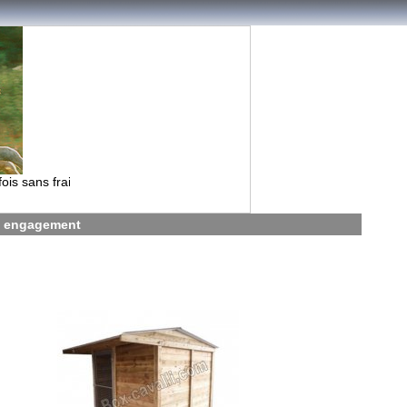
m
 sans frais à partir de 1 600€ contactez nous!
s engagement