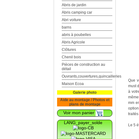
Abris de jardin
Abris camping car
Abri voiture
barns
abris à poubelles
Abris Agricole
Clôtures
Chenil bois
Pièces de construction au
détail
Ouvrants,couvertures,quincailleries
Que vo
Maison Ecoa
must d
à votr
Galerie photo
même p
Aide au montage / Photos et
mm emb
plans de montage
option
Voir mon panier
traité
LANG_payer_solde
Le 5 é