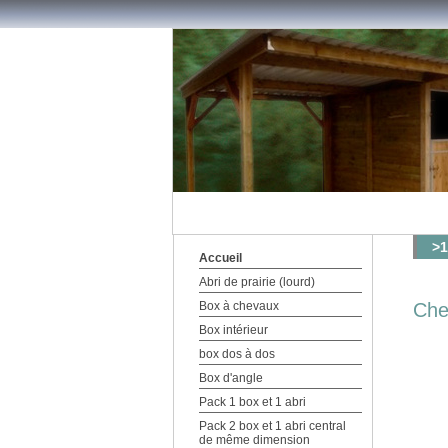
>1
Accueil
Abri de prairie (lourd)
Box à chevaux
Che
Box intérieur
box dos à dos
Box d'angle
Pack 1 box et 1 abri
Pack 2 box et 1 abri central
de même dimension